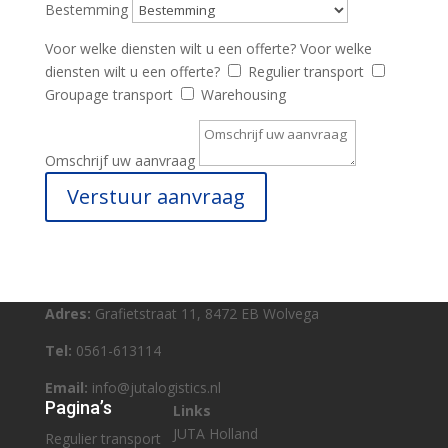
Bestemming
Voor welke diensten wilt u een offerte?
Voor welke
diensten wilt u een offerte?
Regulier transport
Groupage transport
Warehousing
Omschrijf uw aanvraag
Verstuur aanvraag
Adres:
Grafietstraat 11, 8472 EB Wolvega
Tel:
0561-613114
Email:
info@jutalogistics.nl
Pagina’s
Links
JUTA
H
olland
Regulier transport