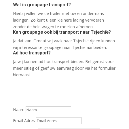
Wat is groupage transport?
Hierbij vullen we de trailer met uw en andermans
ladingen. Zo kunt u een kleinere lading vervoeren
zonder de hele wagen te moeten afnemen.
Kan groupage ook bij transport naar Tsjechië?
Ja dat kan. Omdat wij vaak naar Tsjechië rijden kunnen
wij interessante groupage naar Tjechië aanbieden.
Ad hoc transport?
Ja wij kunnen ad hoc transport bieden. Bel gerust voor
meer uitleg of geef uw aanvraag door via het formulier
hiernaast.
Vraag een vrijblijvende offerte op
voor uw te verzenden lading of bel
voor meer informatie naar 0561-
613114.
Naam
Email Adres